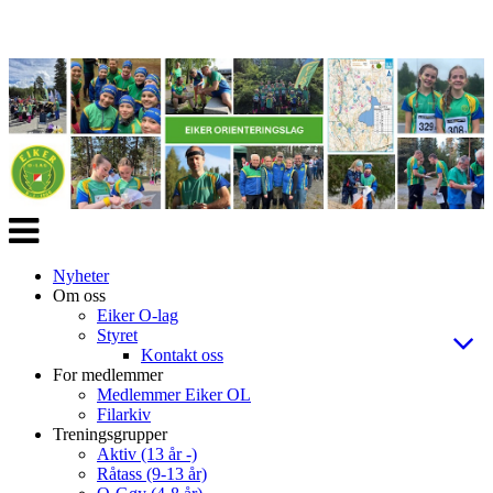
Veksle
navigasjon
Nyheter
Om oss
Eiker O-lag
Styret
Kontakt oss
For medlemmer
Medlemmer Eiker OL
Filarkiv
Treningsgrupper
Aktiv (13 år -)
Råtass (9-13 år)