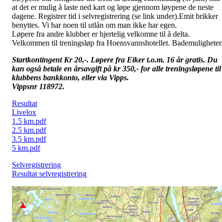
at det er mulig å laste ned kart og løpe gjennom løypene de neste
dagene. Registrer tid i selvregistrering (se link under).Emit brikker
benyttes. Vi har noen til utlån om man ikke har egen.
Løpere fra andre klubber er hjertelig velkomne til å delta.
Velkommen til treningsløp fra Hoensvannshotellet. Bademuligheter
Startkontingent Kr 20,-. Løpere fra Eiker t.o.m. 16 år gratis. Du
kan også betale en årsavgift på kr 350,- for alle treningsløpene til
klubbens bankkonto, eller via Vipps.
Vippsnr 118972.
Resultat
Livelox
1.5 km.pdf
2.5 km.pdf
3.5 km.pdf
5 km.pdf
Selvregistrering
Resultat selvregistrering