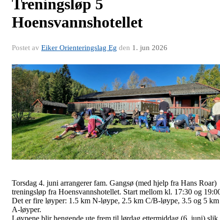
Treningsløp 5
Hoensvannshotellet
Postet av
Eiker Orienteringslag Eg
den
1. jun 2026
Torsdag 4. juni arrangerer fam. Gangsø (med hjelp fra Hans Roar)
treningsløp fra Hoensvannshotellet. Start mellom kl. 17:30 og 19:0
Det er fire løyper: 1.5 km N-løype, 2.5 km C/B-løype, 3.5 og 5 km
A-løyper.
Løypene blir hengende ute frem til lørdag ettermiddag (6. juni) slik