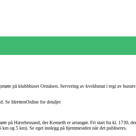
e på klubbhuset Ormåsen. Servering av kveldsmat i regi av husutvalget
 Se IdrettenOnline for detaljer
e på Hærebrusand, der Kenneth er arrangør. Fri start fra kl. 1730, der 
5 km og 5 km). Se eget innlegg på hjemmesiden når det publiseres.