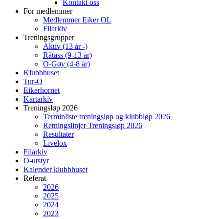
Kontakt oss
For medlemmer
Medlemmer Eiker OL
Filarkiv
Treningsgrupper
Aktiv (13 år -)
Råtass (9-13 år)
O-Gøy (4-8 år)
Klubbhuset
Tur-O
Eikerhornet
Kartarkiv
Treningsløp 2026
Terminliste treningsløp og klubbløp 2026
Retningslinjer Treningsløp 2026
Resultater
Livelox
Filarkiv
O-utstyr
Kalender klubbhuset
Referat
2026
2025
2024
2023