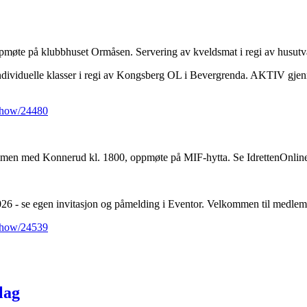
te på klubbhuset Ormåsen. Servering av kveldsmat i regi av husutval
ndividuelle klasser i regi av Kongsberg OL i Bevergrenda. AKTIV gjenn
/Show/24480
men med Konnerud kl. 1800, oppmøte på MIF-hytta. Se IdrettenOnline 
se egen invitasjon og påmelding i Eventor. Velkommen til medlemmer 
/Show/24539
lag