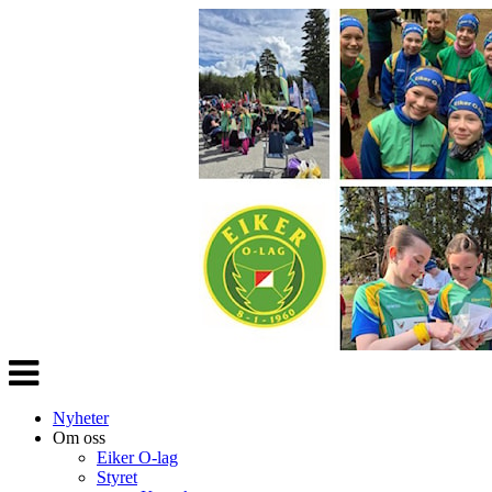
Veksle
navigasjon
Nyheter
Om oss
Eiker O-lag
Styret