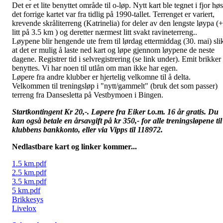
Det er et lite benyttet område til o-løp. Nytt kart ble tegnet i fjor høs
det forrige kartet var fra tidlig på 1990-tallet. Terrenget er variert,
krevende skråliterreng (Katrinelia) for deler av den lengste løypa (+
litt på 3.5 km ) og deretter nærmest litt svakt ravineterreng..
Løypene blir hengende ute frem til lørdag ettermiddag (30. mai) sli
at det er mulig å laste ned kart og løpe gjennom løypene de neste
dagene. Registrer tid i selvregistrering (se link under). Emit brikker
benyttes. Vi har noen til utlån om man ikke har egen.
Løpere fra andre klubber er hjertelig velkomne til å delta.
Velkommen til treningsløp i "nytt/gammelt" (bruk det som passer)
terreng fra Dansesletta på Vestbymoen i Bingen.
Startkontingent Kr 20,-. Løpere fra Eiker t.o.m. 16 år gratis. Du
kan også betale en årsavgift på kr 350,- for alle treningsløpene til
klubbens bankkonto, eller via Vipps til
118972.
Nedlastbare kart og linker kommer...
1.5 km.pdf
2.5 km.pdf
3.5 km.pdf
5 km.pdf
Brikkesys
Livelox