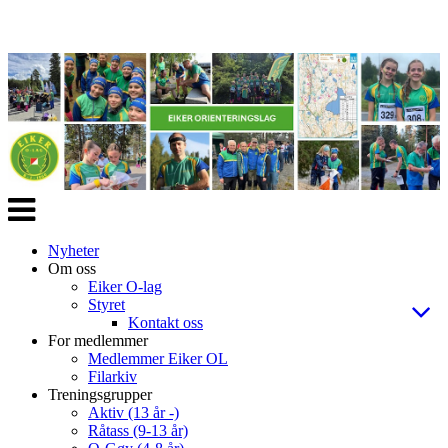
Veksle
navigasjon
Nyheter
Om oss
Eiker O-lag
Styret
Kontakt oss
For medlemmer
Medlemmer Eiker OL
Filarkiv
Treningsgrupper
Aktiv (13 år -)
Råtass (9-13 år)