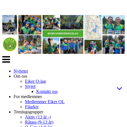
Veksle
navigasjon
Nyheter
Om oss
Eiker O-lag
Styret
Kontakt oss
For medlemmer
Medlemmer Eiker OL
Filarkiv
Treningsgrupper
Aktiv (13 år -)
Råtass (9-13 år)